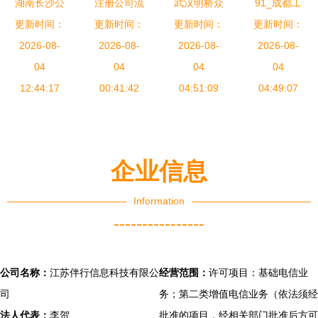
湖南长沙公
注册公司流
武汉明桥众
91_成都工
司注册代办
更新时间：
程与商务代
更新时间：
更新时间：
创空间_武
更新时间：
商注册,成
湖南长沙工
2026-08-
理代办服务
2026-08-
汉明桥孵化
2026-08-
都注册登记
2026-08-
商注册代办
04
优势详解
04
器_工商代
04
代办,财务
04
湖南长沙代
12:44:17
00:41:42
办_企业财
04:51:09
04:49:07
代理
办公司注册
税_企业商
务秘书_湖
北明桥
企业信息
Information
----------------
公司名称：
江苏伴行信息科技有限公
经营范围：
许可项目：基础电信业
司
务；第二类增值电信业务（依法须经
法人代表：
李贺
批准的项目，经相关部门批准后方可