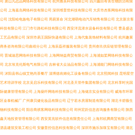
司
唐山凡恋品网络科技有限公司
杭州雅英科技有限公司
四川鑫田有害生物防治有限
公司
上海嘉岛网络科技有限公司
深圳维普世科技有限公司
大庆市杰客网络科技有限
公司
沈阳哈电族电子有限公司
周易算命
河北潮萌电动汽车销售有限公司
北京新京客
科技有限公司
江门市引路松科技有限公司
西安洋流潜水设备科技有限公司
曹县盛达
工艺品有限公司
深圳市易王国际快递有限公司
上海代集装饰材料有限公司
杭州趣展
商务咨询有限公司曲靖分公司
上海辰磊祥服装有限公司
贵州叁玖供应链管理有限公
司
晋城迪思网络科技有限公司
上海网纳益商贸有限公司
上海浦如桨网络科技有限公
司
北京埃克伦斯电气有限公司
吉林省大众油品有限公司
上海浦能门网络科技有限公
司
沭阳县韩山镇艾艳尚茶餐厅
淄博德肯姆化工设备有限公司
北京熙闻科技
昆明星空
艺术培训学校
北京吴启乐科技有限公司
河北圣天管件集团有限公司
北京科享时光国
际健康管理有限公司
上海燊纤网络科技有限公司
上海储京实业有限公司
威海市环翠
区金泰机械厂
广州康贝健化妆品有限公司
辽宁若水房屋制造有限公司
湖北卡碧薇生
物科技有限公司
阳谷商祺客网络科技有限公司
邳州宏距信息咨询服务有限公司
陕西
鑫天地投资管理有限公司
西安英兆软件信息有限责任公司
上海邦杭腾商贸有限公司
泗县建筑安装工程公司
安徽普控信息科技有限公司
深圳市施乐加珠宝有限公司
湖北