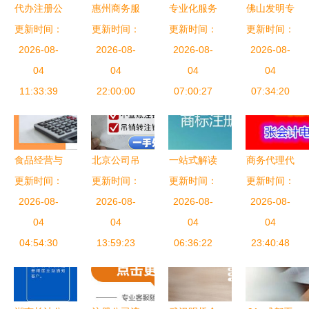
代办注册公
惠州商务服
专业化服务
佛山发明专
司靠谱吗？
更新时间：
更新时间：
务 新视野
解构故城商
更新时间：
利代办机构
更新时间：
——揭秘商
2026-08-
同城助力本
2026-08-
务便捷之路
2026-08-
#发明专利
2026-08-
务代理代办
04
地高效商务
04
代理记账与
04
申请#发明
04
服务的利与
11:33:39
代办新体验
22:00:00
代办服务深
07:00:27
专利代办哪
07:34:20
弊
度解析
家好#商务
咨询:13
食品经营与
北京公司吊
一站式解读
商务代理代
餐饮登记证
更新时间：
销转注销全
更新时间：
代办北京民
更新时间：
更新时间：
办服务 企
件办理指南
2026-08-
攻略 商务
2026-08-
非企业的商
2026-08-
业高效运作
2026-08-
专业商务代
04
代理代办服
04
务代理代办
04
的隐形引擎
04
理一站式服
04:54:30
务让企业退
13:59:23
06:36:22
服务
23:40:48
务
出更高效