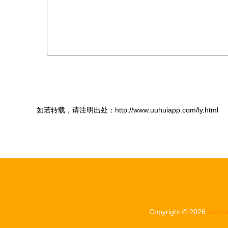
如若转载，请注明出处：http://www.uuhuiapp.com/ly.html
Copyright © 2026
www.u