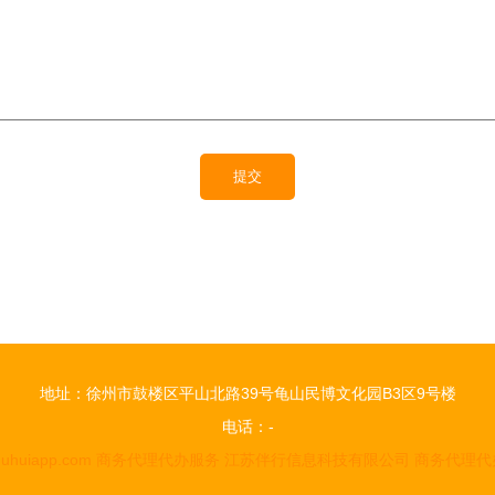
地址：徐州市鼓楼区平山北路39号龟山民博文化园B3区9号楼
电话：-
uhuiapp.com
商务代理代办服务
江苏伴行信息科技有限公司
商务代理代