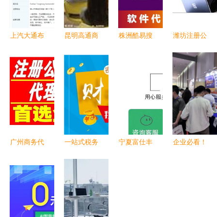
上汽大通布
昆明高通商
株洲酷易搜
潍坊注册公
局二手车市
务信息咨询
便捷高效的
司是否需找
场 新销售
一站式企业
商务代理代
代理公司
服务公司落
服务的专业
办服务专家
商务代理代
地，拓展后
伙伴
办服务全解
市场服务生
析
态
广州商务代
一站式税务
宁夏富仕丰
企业必看！
理代办服务
登记代办
科技 引领
2026年重
助力企业高
助力企业高
银川代理记
庆热门知识
效启航
效运营的商
账与商务代
产权服务解
务代理服务
办服务新高
析
度