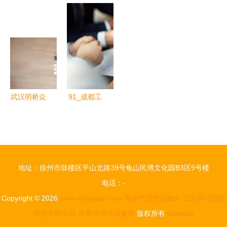
代办北京民
办服务 企
司注册代办
程与商务代
非企业的商
业高效运作
湖南长沙工
理代办服务
务代理代办
的隐形引擎
商注册代办
优势详解
服务
湖南长沙代
办公司注册
武汉明桥众
91_成都工
创空间_武
商注册,成
汉明桥孵化
都注册登记
器_工商代
代办,财务
办_企业财
代理
地址：徐州市鼓楼区平山北路39号龟山民博文化园B3区9号楼
税_企业商
电话：-
务秘书_湖
Copyright © 2026
www.uuhuiapp.com
商务代理代办服务
江苏伴行信息
北明桥
科技有限公司
商务代理代办服务
版权所有
Sitemap