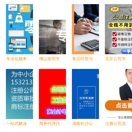
专业化服务
佛山发明专
食品经营与
北京公司吊
解构故城商
利代办机构
餐饮登记证
销转注销全
务便捷之路
#发明专利
件办理指南
攻略 商务
代理记账与
申请#发明
专业商务代
代理代办服
代办服务深
专利代办哪
理一站式服
务让企业退
度解析
家好#商务
务
出更高效
咨询:13
一站式解读
商务代理代
湖南长沙公
注册公司流