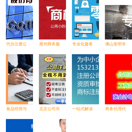
代办注册公
惠州商务服
专业化服务
佛山发明专
司靠谱吗？
务 新视野
解构故城商
利代办机构
——揭秘商
同城助力本
务便捷之路
#发明专利
务代理代办
地高效商务
代理记账与
申请#发明
服务的利与
代办新体验
代办服务深
专利代办哪
弊
度解析
家好#商务
咨询:13
食品经营与
北京公司吊
一站式解读
商务代理代
餐饮登记证
销转注销全
代办北京民
办服务 企
件办理指南
攻略 商务
非企业的商
业高效运作