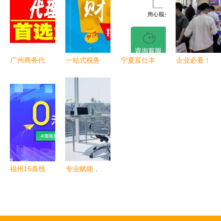
地，拓展后
伙伴
办服务全解
市场服务生
析
态
广州商务代
一站式税务
宁夏富仕丰
企业必看！
理代办服务
登记代办
科技 引领
2026年重
助力企业高
助力企业高
银川代理记
庆热门知识
效启航
效运营的商
账与商务代
产权服务解
务代理服务
办服务新高
析
度
福州15条线
专业赋能，
路公交车穿
高效创业
上 微e管家
武汉百世丰
新衣,让品
商务咨询的